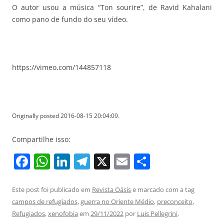
O autor usou a música “Ton sourire”, de Ravid Kahalani
como pano de fundo do seu vídeo.
https://vimeo.com/144857118
Originally posted 2016-08-15 20:04:09.
Compartilhe isso:
F
W
Li
T
X
E
S
a
h
n
el
m
h
c
at
k
e
ai
ar
Este post foi publicado em
Revista Oásis
e marcado com a tag
campos de refugiados
,
guerra no Oriente Médio
,
preconceito
,
e
s
e
gr
l
e
Refugiados
,
xenofobia
em
29/11/2022
por
Luis Pellegrini
.