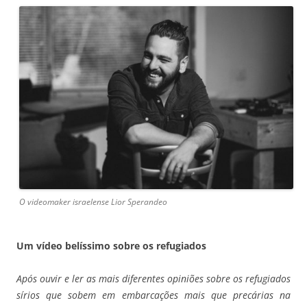
O videomaker israelense Lior Sperandeo
Um vídeo belíssimo sobre os refugiados
Após ouvir e ler as mais diferentes opiniões sobre os refugiados
sírios que sobem em embarcações mais que precárias na