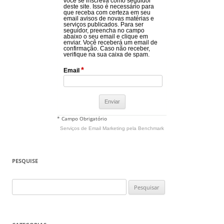
você se inscreva como seguidor
deste site. Isso é necessário para
que receba com certeza em seu
email avisos de novas matérias e
serviços publicados. Para ser
seguidor, preencha no campo
abaixo o seu email e clique em
enviar. Você receberá um email de
confirmação. Caso não receber,
verifique na sua caixa de spam.
*
Email
* Campo Obrigatório
Serviços de Email Marketing
pela Benchmark
PESQUISE
Pesquisar
por: