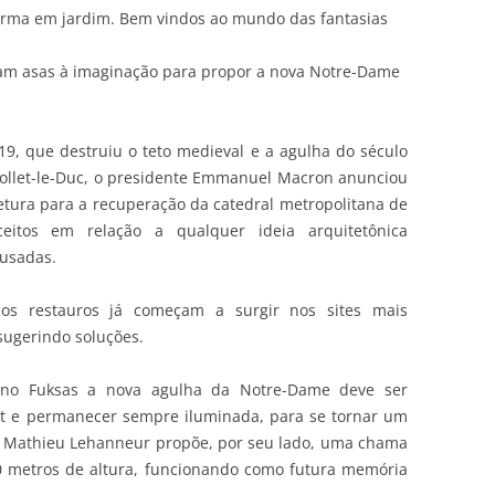
orma em jardim. Bem vindos ao mundo das fantasias
ram asas à imaginação para propor a nova Notre-Dame
19, que destruiu o teto medieval e a agulha do século
iollet-le-Duc, o presidente Emmanuel Macron anunciou
tura para a recuperação da catedral metropolitana de
ceitos em relação a qualquer ideia arquitetônica
usadas.
cos restauros já começam a surgir nos sites mais
 sugerindo soluções.
liano Fuksas a nova agulha da Notre-Dame deve ser
at e permanecer sempre iluminada, para se tornar um
cês Mathieu Lehanneur propõe, por seu lado, uma chama
90 metros de altura, funcionando como futura memória