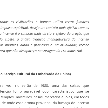
das as civilizações, o homem utiliza certas fumaças
pulso espiritual, deseja um contato mais efetivo com os
o incenso é o símbolo mais direto e efetivo da oração que
o Tibete, a antiga tradição manufatureira do incenso
s budistas, ainda é praticada e, na atualidade, recebe
para que não desapareça na voragem da Era Industrial.
do Serviço Cultural da Embaixada da China)
eira vez, no verão de 1988, uma das coisas que
nção foi o agradável odor característico que se
 templos, mosteiros, casas, mercados e lojas, em todos
bi de onde esse aroma provinha: da fumaça de incenso