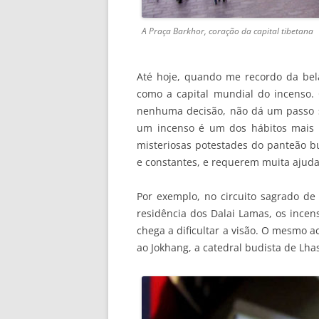
A Praça Barkhor, coração da capital tibetana
Até hoje, quando me recordo da bela
como a capital mundial do incenso.
nenhuma decisão, não dá um passo s
um incenso é um dos hábitos mais 
misteriosas potestades do panteão b
e constantes, e requerem muita ajuda
Por exemplo, no circuito sagrado de
residência dos Dalai Lamas, os incen
chega a dificultar a visão. O mesmo 
ao Jokhang, a catedral budista de Lha