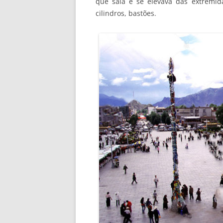
que saía e se elevava das extremi
cilindros, bastões.