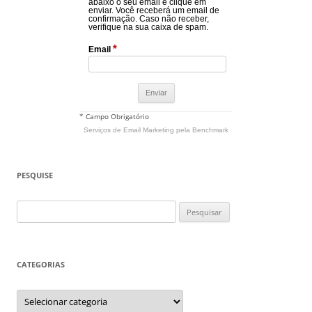
abaixo o seu email e clique em
enviar. Você receberá um email de
confirmação. Caso não receber,
verifique na sua caixa de spam.
*
Email
* Campo Obrigatório
Serviços de Email Marketing
pela Benchmark
PESQUISE
Pesquisar
por:
CATEGORIAS
Categorias