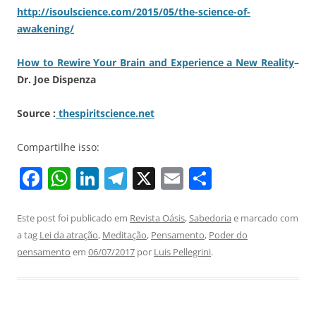
http://isoulscience.com/2015/05/the-science-of-
awakening/
How to Rewire Your Brain and Experience a New Reality
–
Dr. Joe Dispenza
Source :
thespiritscience.net
Compartilhe isso:
F
W
Li
T
X
E
S
a
h
n
el
m
h
c
at
k
e
ai
ar
Este post foi publicado em
Revista Oásis
,
Sabedoria
e marcado com
a tag
Lei da atração
,
Meditação
,
Pensamento
,
Poder do
e
s
e
gr
l
e
pensamento
em
06/07/2017
por
Luis Pellegrini
.
b
A
dI
a
o
p
n
m
o
p