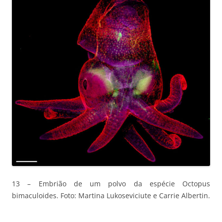
13 – Embrião de um polvo da espécie Octopus
bimaculoides. Foto: Martina Lukoseviciute e Carrie Albertin.