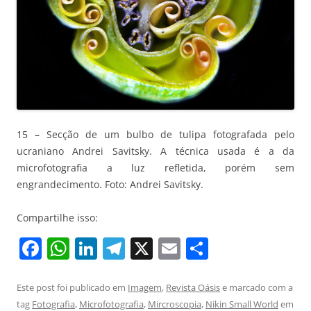
15 – Secção de um bulbo de tulipa fotografada pelo
ucraniano Andrei Savitsky. A técnica usada é a da
microfotografia a luz refletida, porém sem
engrandecimento. Foto: Andrei Savitsky.
Compartilhe isso:
F
W
Li
T
X
E
S
a
h
n
el
m
h
c
at
k
e
ai
ar
Este post foi publicado em
Imagem
,
Revista Oásis
e marcado com a
tag
Fotografia
,
Microfotografia
,
Mircroscopia
,
Nikin Small World
em