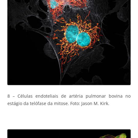
8 – Células endoteliais de artéria pulmonar bovina no
estágio da telófase da mitose. Foto: Jason M. Kirk.