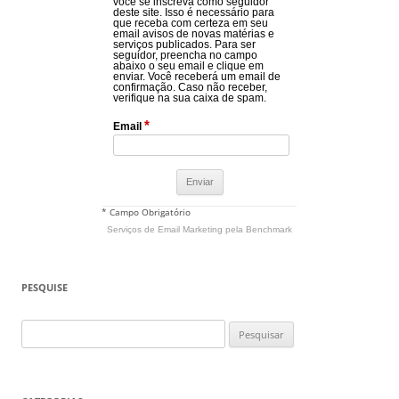
você se inscreva como seguidor
deste site. Isso é necessário para
que receba com certeza em seu
email avisos de novas matérias e
serviços publicados. Para ser
seguidor, preencha no campo
abaixo o seu email e clique em
enviar. Você receberá um email de
confirmação. Caso não receber,
verifique na sua caixa de spam.
*
Email
* Campo Obrigatório
Serviços de Email Marketing
pela Benchmark
PESQUISE
Pesquisar
por: