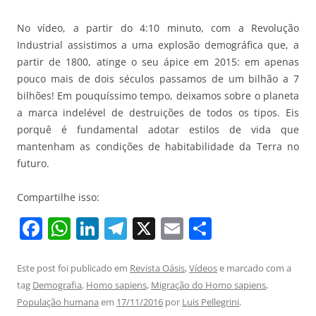
No vídeo, a partir do 4:10 minuto, com a Revolução
Industrial assistimos a uma explosão demográfica que, a
partir de 1800, atinge o seu ápice em 2015: em apenas
pouco mais de dois séculos passamos de um bilhão a 7
bilhões! Em pouquíssimo tempo, deixamos sobre o planeta
a marca indelével de destruições de todos os tipos. Eis
porquê é fundamental adotar estilos de vida que
mantenham as condições de habitabilidade da Terra no
futuro.
Compartilhe isso:
F
W
Li
T
X
E
S
a
h
n
el
m
h
c
at
k
e
ai
ar
Este post foi publicado em
Revista Oásis
,
Vídeos
e marcado com a
tag
Demografia
,
Homo sapiens
,
Migração do Homo sapiens
,
e
s
e
gr
l
e
População humana
em
17/11/2016
por
Luis Pellegrini
.