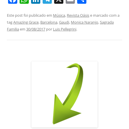
a
h
n
el
m
h
c
at
k
e
ai
ar
Este post foi publicado em
Música
,
Revista Oásis
e marcado com a
tag
Amazing Grace
,
Barcelona
,
Gaudi
,
Monica Naranjo
,
Sagrada
e
s
e
gr
l
e
Familia
em
30/08/2017
por
Luis Pellegrini
.
b
A
dI
a
o
p
n
m
o
p
k