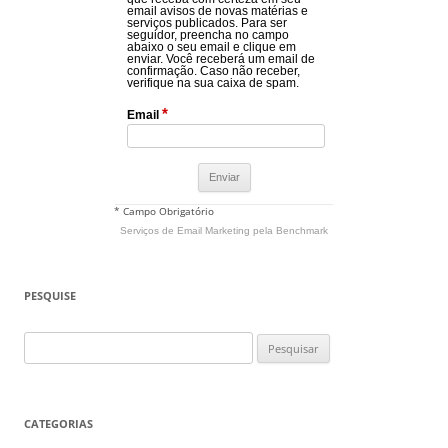
email avisos de novas matérias e
serviços publicados. Para ser
seguidor, preencha no campo
abaixo o seu email e clique em
enviar. Você receberá um email de
confirmação. Caso não receber,
verifique na sua caixa de spam.
*
Email
* Campo Obrigatório
Serviços de Email Marketing
pela Benchmark
PESQUISE
Pesquisar
por:
CATEGORIAS