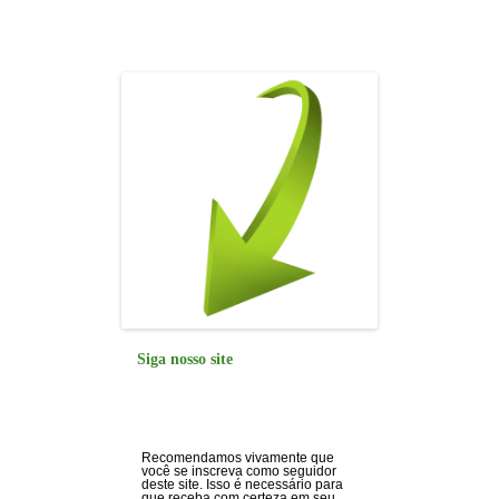
o
p
n
m
o
p
k
Siga nosso site
Recomendamos vivamente que
você se inscreva como seguidor
deste site. Isso é necessário para
que receba com certeza em seu