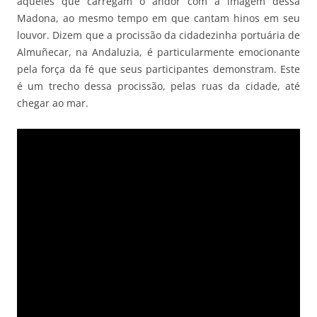
aqueles que carregam o andor com a imagem dessa
Madona, ao mesmo tempo em que cantam hinos em seu
louvor. Dizem que a procissão da cidadezinha portuária de
Almuñecar, na Andaluzia, é particularmente emocionante
pela força da fé que seus participantes demonstram. Este
é um trecho dessa procissão, pelas ruas da cidade, até
chegar ao mar.