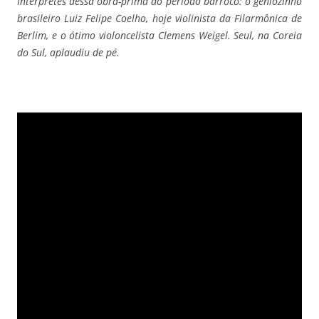
Intérpretes dessa obra-prima do período barroco: o geniozinho
brasileiro Luiz Felipe Coelho, hoje violinista da Filarmônica de
Berlim, e o ótimo violoncelista Clemens Weigel. Seul, na Coreia
do Sul, aplaudiu de pé.