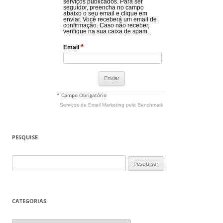
serviços publicados. Para ser
seguidor, preencha no campo
abaixo o seu email e clique em
enviar. Você receberá um email de
confirmação. Caso não receber,
verifique na sua caixa de spam.
*
Email
* Campo Obrigatório
Serviços de Email Marketing
pela Benchmark
PESQUISE
Pesquisar
por:
CATEGORIAS
Categorias