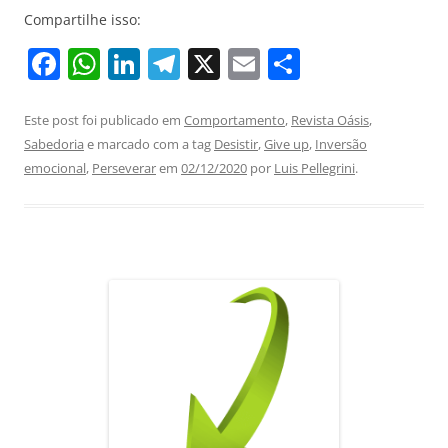
Compartilhe isso:
F
W
Li
T
X
E
S
a
h
n
el
m
h
c
at
k
e
ai
ar
Este post foi publicado em
Comportamento
,
Revista Oásis
,
Sabedoria
e marcado com a tag
Desistir
,
Give up
,
Inversão
e
s
e
gr
l
e
emocional
,
Perseverar
em
02/12/2020
por
Luis Pellegrini
.
b
A
dI
a
o
p
n
m
o
p
k