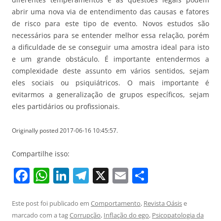
abrir uma nova via de entendimento das causas e fatores
de risco para este tipo de evento. Novos estudos são
necessários para se entender melhor essa relação, porém
a dificuldade de se conseguir uma amostra ideal para isto
e um grande obstáculo. É importante entendermos a
complexidade deste assunto em vários sentidos, sejam
eles sociais ou psiquiátricos. O mais importante é
evitarmos a generalização de grupos específicos, sejam
eles partidários ou profissionais.
Originally posted 2017-06-16 10:45:57.
Compartilhe isso:
F
W
Li
T
X
E
S
a
h
n
el
m
h
c
at
k
e
ai
ar
Este post foi publicado em
Comportamento
,
Revista Oásis
e
marcado com a tag
Corrupção
,
Inflação do ego
,
Psicopatologia da