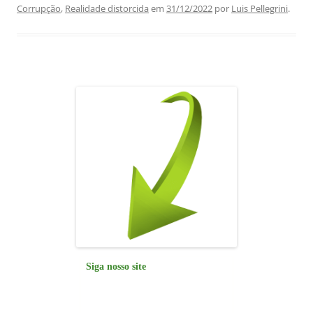
e
s
e
gr
l
e
Corrupção
,
Realidade distorcida
em
31/12/2022
por
Luis Pellegrini
.
b
A
dI
a
o
p
n
m
o
p
k
Siga nosso site