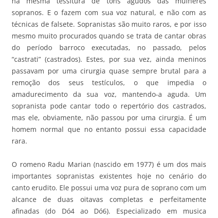
na mesma tessitura de tons agudos das mulheres
sopranos. E o fazem com sua voz natural, e não com as
técnicas de falsete. Sopranistas são muito raros, e por isso
mesmo muito procurados quando se trata de cantar obras
do período barroco executadas, no passado, pelos
“castrati” (castrados). Estes, por sua vez, ainda meninos
passavam por uma cirurgia quase sempre brutal para a
remoção dos seus testículos, o que impedia o
amadurecimento da sua voz, mantendo-a aguda. Um
sopranista pode cantar todo o repertório dos castrados,
mas ele, obviamente, não passou por uma cirurgia. É um
homem normal que no entanto possui essa capacidade
rara.
O romeno Radu Marian (nascido em 1977) é um dos mais
importantes sopranistas existentes hoje no cenário do
canto erudito. Ele possui uma voz pura de soprano com um
alcance de duas oitavas completas e perfeitamente
afinadas (do Dó4 ao Dó6). Especializado em musica