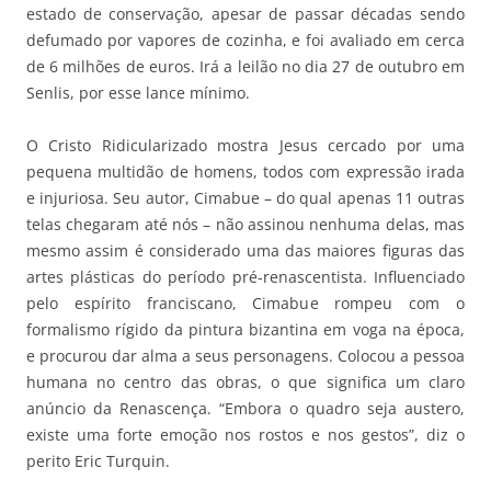
estado de conservação, apesar de passar décadas sendo
defumado por vapores de cozinha, e foi avaliado em cerca
de 6 milhões de euros. Irá a leilão no dia 27 de outubro em
Senlis, por esse lance mínimo.
O Cristo Ridicularizado mostra Jesus cercado por uma
pequena multidão de homens, todos com expressão irada
e injuriosa. Seu autor, Cimabue – do qual apenas 11 outras
telas chegaram até nós – não assinou nenhuma delas, mas
mesmo assim é considerado uma das maiores figuras das
artes plásticas do período pré-renascentista. Influenciado
pelo espírito franciscano, Cimabue rompeu com o
formalismo rígido da pintura bizantina em voga na época,
e procurou dar alma a seus personagens. Colocou a pessoa
humana no centro das obras, o que significa um claro
anúncio da Renascença. “Embora o quadro seja austero,
existe uma forte emoção nos rostos e nos gestos”, diz o
perito Eric Turquin.