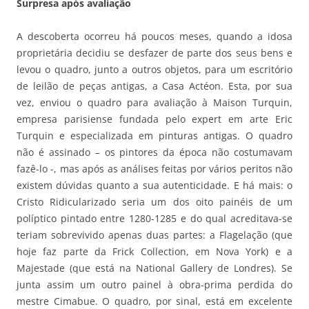
Surpresa após avaliação
A descoberta ocorreu há poucos meses, quando a idosa
proprietária decidiu se desfazer de parte dos seus bens e
levou o quadro, junto a outros objetos, para um escritório
de leilão de peças antigas, a Casa Actéon. Esta, por sua
vez, enviou o quadro para avaliação à Maison Turquin,
empresa parisiense fundada pelo expert em arte Eric
Turquin e especializada em pinturas antigas. O quadro
não é assinado – os pintores da época não costumavam
fazê-lo -, mas após as análises feitas por vários peritos não
existem dúvidas quanto a sua autenticidade. E há mais: o
Cristo Ridicularizado seria um dos oito painéis de um
políptico pintado entre 1280-1285 e do qual acreditava-se
teriam sobrevivido apenas duas partes: a Flagelação (que
hoje faz parte da Frick Collection, em Nova York) e a
Majestade (que está na National Gallery de Londres). Se
junta assim um outro painel à obra-prima perdida do
mestre Cimabue. O quadro, por sinal, está em excelente