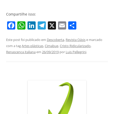
Compartilhe isso:
F
W
Li
T
X
E
S
a
h
n
el
m
h
c
at
k
e
ai
ar
Este post foi publicado em
Descoberta
,
Revista Oásis
e marcado
com a tag
Artes plásticas
,
Cimabue
,
Cristo Ridicularizado
,
e
s
e
gr
l
e
Renascença italiana
em
26/09/2019
por
Luis Pellegrini
.
b
A
dI
a
o
p
n
m
o
p
k