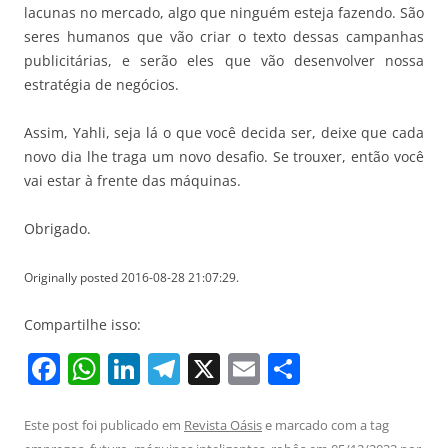
lacunas no mercado, algo que ninguém esteja fazendo. São
seres humanos que vão criar o texto dessas campanhas
publicitárias, e serão eles que vão desenvolver nossa
estratégia de negócios.
Assim, Yahli, seja lá o que você decida ser, deixe que cada
novo dia lhe traga um novo desafio. Se trouxer, então você
vai estar à frente das máquinas.
Obrigado.
Originally posted 2016-08-28 21:07:29.
Compartilhe isso:
F
W
Li
T
X
E
S
a
h
n
el
m
h
c
at
k
e
ai
ar
Este post foi publicado em
Revista Oásis
e marcado com a tag