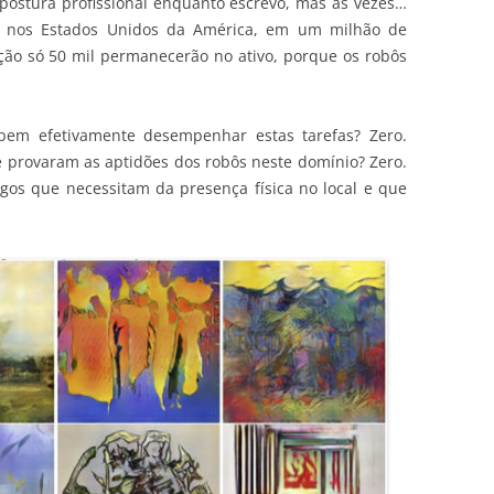
a postura profissional enquanto escrevo, mas às vezes…
e, nos Estados Unidos da América, em um milhão de
ção só 50 mil permanecerão no ativo, porque os robôs
bem efetivamente desempenhar estas tarefas? Zero.
provaram as aptidões dos robôs neste domínio? Zero.
os que necessitam da presença física no local e que