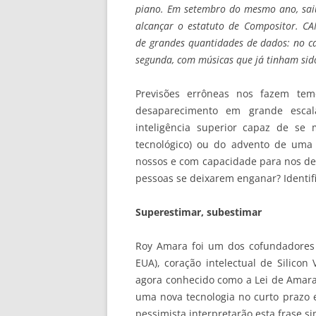
piano. Em setembro do mesmo ano, saiu
alcançar o estatuto de
Compositor. CA
de
grandes quantidades de dados: no c
segunda, com músicas que já tinham sid
Previsões errôneas nos fazem tem
desaparecimento em grande escal
inteligência superior capaz de se 
tecnológico) ou do advento de uma In
nossos e com capacidade para nos des
pessoas se deixarem enganar? Identifi
Superestimar, subestimar
Roy Amara foi um dos cofundadores do
EUA), coração intelectual de Silicon
agora conhecido como a Lei de Amara
uma nova tecnologia no curto prazo 
pessimista interpretarão esta frase s