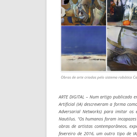
Obras de arte criadas pelo sistema robótico C
ARTE DIGITAL –
Num artigo publicado em 
Artificial (IA) descreveram a forma co
Adversarial Networks) para imitar os e
Nautilus. “Os humanos foram incapazes 
obras de
artistas contemporâneos, ex
fevereiro de 2016, um outro tipo de IA