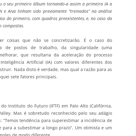
 o seu primeiro álbum tornando-a assim a primeira IA a
N e Aiva tinham sido previamente “treinados” na análise
aso do primeiro, com quadros preexistentes,
e, no caso da
o compostas.
er coisas que não se concretizarão. É o caso do
a de postos de trabalho, da singularidade (uma
melhorar, que resultaria da aceleração do processo
teligência Artificial (IA) com valores diferentes dos
truir. Nada disto é verdade, mas qual a razão para as
quei sete fatores principais.
 Instituto do Futuro (IFTF) em Palo Alto (Califórnia,
 Valley. Mas é sobretudo reconhecido pelo seu adágio
: “Temos tendência para superestimar a incidência de
e para a subestimar a longo prazo”. Um otimista e um
imples de modo diferente.