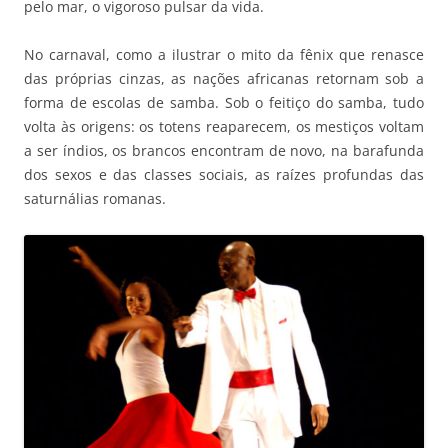
pelo mar, o vigoroso pulsar da vida.
No carnaval, como a ilustrar o mito da fênix que renasce
das próprias cinzas, as nações africanas retornam sob a
forma de escolas de samba. Sob o feitiço do samba, tudo
volta às origens: os totens reaparecem, os mestiços voltam
a ser índios, os brancos encontram de novo, na barafunda
dos sexos e das classes sociais, as raízes profundas das
saturnálias romanas.