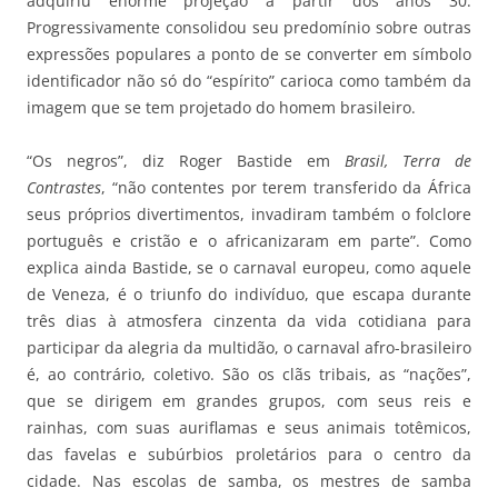
adquiriu enorme projeção a partir dos anos 30.
Progressivamente consolidou seu predomínio sobre outras
expressões populares a ponto de se converter em símbolo
identificador não só do “espírito” carioca como também da
imagem que se tem projetado do homem brasileiro.
“Os negros”, diz Roger Bastide em
Brasil, Terra de
Contrastes
, “não contentes por terem transferido da África
seus próprios divertimentos, invadiram também o folclore
português e cristão e o africanizaram em parte”. Como
explica ainda Bastide, se o carnaval europeu, como aquele
de Veneza, é o triunfo do indivíduo, que escapa durante
três dias à atmosfera cinzenta da vida cotidiana para
participar da alegria da multidão, o carnaval afro-brasileiro
é, ao contrário, coletivo. São os clãs tribais, as “nações”,
que se dirigem em grandes grupos, com seus reis e
rainhas, com suas auriflamas e seus animais totêmicos,
das favelas e subúrbios proletários para o centro da
cidade. Nas escolas de samba, os mestres de samba