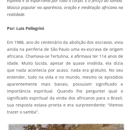
espinha e se esparrama por todo o corpo. É o feitiço do samba.
Música popular na aparência, oração e meditação africana na
realidade.
Por: Luis Pellegrini
Em 1988, ano do centenário da abolição dos escravos, vivia
ainda na periferia de São Paulo uma ex-escrava de origem
africana. Chamava-se Tertulina, e afirmava ter 114 anos de
idade. Muito lúcida, apesar de quase inválida, ela dizia
que nada acontecia por acaso, nada era gratuito. No seu
entender, tudo na vida e no mundo, mesmo os episódios
aparentemente mais banais, possuíam significado e
importância espiritual. Quando lhe perguntei qual o
significado espiritual da vinda dos africanos para o Brasil,
sua resposta estava pronta e era surpreendente: “Viemos
trazer o samba”.