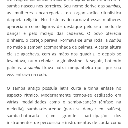
samba nasceu nos terreiros. Seu nome deriva das
sambas
,
as mulheres encarregadas da organização ritualística
daquela religião. Nos festejos do carnaval essas mulheres
apareciam como figuras de destaque pelo seu modo de
dançar e pelo molejo das cadeiras. O povo oferecia
dinheiro, o cortejo parava. Formava-se uma roda, a
samba
no meio a sambar acompanhada de palmas. A certa altura
ela se agachava, com as mãos nos quadris, e depois se
levantava, num rebolar originalíssimo. A seguir, batendo
palmas, a
samba
tirava outra companheira que, por sua
vez, entrava na roda.
O samba antigo possuía letra curta e tinha ênfase no
aspecto rítmico. Modernamente tornou-se estilizado em
várias modalidades como o samba-canção (ênfase na
melodia), samba-de-breque (para se dançar em salões),
samba-batucada (com grande participação dos
instrumentos de percussão e instrumentos de corda como