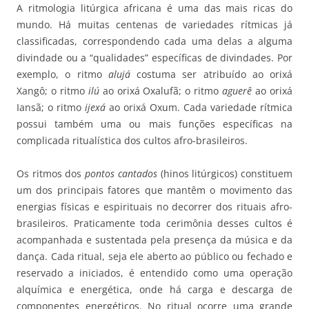
A ritmologia litúrgica africana é uma das mais ricas do
mundo. Há muitas centenas de variedades rítmicas já
classificadas, correspondendo cada uma delas a alguma
divindade ou a “qualidades” específicas de divindades. Por
exemplo, o ritmo
alujá
costuma ser atribuído ao orixá
Xangô; o ritmo
ilú
ao orixá Oxalufã; o ritmo
aguerê
ao orixá
Iansã; o ritmo
ijexá
ao orixá Oxum. Cada variedade rítmica
possui também uma ou mais funções específicas na
complicada ritualística dos cultos afro-brasileiros.
Os ritmos dos
pontos
cantados
(hinos litúrgicos) constituem
um dos principais fatores que mantêm o movimento das
energias físicas e espirituais no decorrer dos rituais afro-
brasileiros. Praticamente toda cerimônia desses cultos é
acompanhada e sustentada pela presença da música e da
dança. Cada ritual, seja ele aberto ao público ou fechado e
reservado a iniciados, é entendido como uma operação
alquímica e energética, onde há carga e descarga de
componentes energéticos. No ritual ocorre uma grande