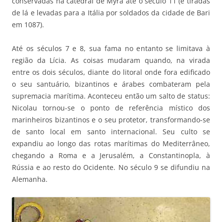
conservadas na catedral de Myra até o século 11 (e tiradas
de lá e levadas para a Itália por soldados da cidade de Bari
em 1087).
Até os séculos 7 e 8, sua fama no entanto se limitava à
região da Lícia. As coisas mudaram quando, na virada
entre os dois séculos, diante do litoral onde fora edificado
o seu santuário, bizantinos e árabes combateram pela
supremacia marítima. Aconteceu então um salto de status:
Nicolau tornou-se o ponto de referência místico dos
marinheiros bizantinos e o seu protetor, transformando-se
de santo local em santo internacional. Seu culto se
expandiu ao longo das rotas marítimas do Mediterrâneo,
chegando a Roma e a Jerusalém, a Constantinopla, à
Rússia e ao resto do Ocidente. No século 9 se difundiu na
Alemanha.