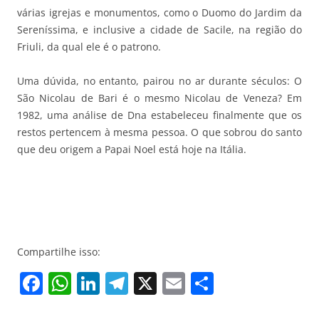
várias igrejas e monumentos, como o Duomo do Jardim da
Sereníssima, e inclusive a cidade de Sacile, na região do
Friuli, da qual ele é o patrono.
Uma dúvida, no entanto, pairou no ar durante séculos: O
São Nicolau de Bari é o mesmo Nicolau de Veneza? Em
1982, uma análise de Dna estabeleceu finalmente que os
restos pertencem à mesma pessoa. O que sobrou do santo
que deu origem a Papai Noel está hoje na Itália.
Compartilhe isso:
F
W
Li
T
X
E
S
a
h
n
el
m
h