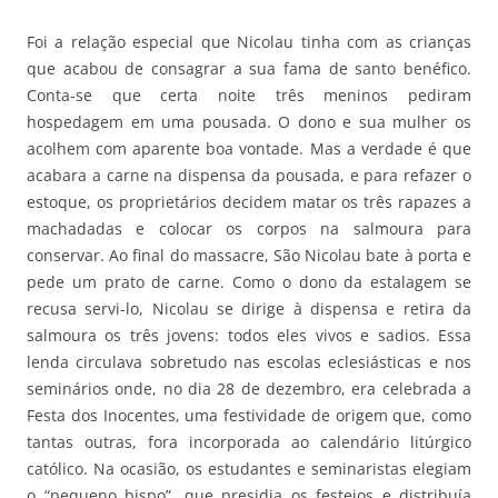
Foi a relação especial que Nicolau tinha com as crianças
que acabou de consagrar a sua fama de santo benéfico.
Conta-se que certa noite três meninos pediram
hospedagem em uma pousada. O dono e sua mulher os
acolhem com aparente boa vontade. Mas a verdade é que
acabara a carne na dispensa da pousada, e para refazer o
estoque, os proprietários decidem matar os três rapazes a
machadadas e colocar os corpos na salmoura para
conservar. Ao final do massacre, São Nicolau bate à porta e
pede um prato de carne. Como o dono da estalagem se
recusa servi-lo, Nicolau se dirige à dispensa e retira da
salmoura os três jovens: todos eles vivos e sadios. Essa
lenda circulava sobretudo nas escolas eclesiásticas e nos
seminários onde, no dia 28 de dezembro, era celebrada a
Festa dos Inocentes, uma festividade de origem que, como
tantas outras, fora incorporada ao calendário litúrgico
católico. Na ocasião, os estudantes e seminaristas elegiam
o “pequeno bispo”, que presidia os festejos e distribuía