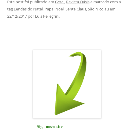
c
at
k
e
ai
ar
Este post foi publicado em
Geral
,
Revista Oásis
e marcado com a
tag
Lendas do Natal
,
Papai Noel
,
Santa Claus
,
São Nicolau
em
e
s
e
gr
l
e
22/12/2017
por
Luis Pellegrini
.
b
A
dI
a
o
p
n
m
o
p
k
Siga nosso site