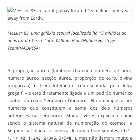
Messier 83, uma galáxia espiral localizada há 15 milhões de
anos-luz da Terra. Foto: William Blair/Hubble Heritage
Team/NASA/ESA)
A proporção áurea (também chamada número de ouro,
número áureo, secção áurea, proporção de ouro, divina
proporção) é frequentemente representada pela letra
grega fi – e está diretamente ligada a um padrão numérico
conhecido como Sequência Fibonacci. Ela é composta por
números que constituem a soma dos dois números
anteriores na sequência. Muitas vezes explicada como
sendo o sistema natural de numeração do cosmos, a
Sequência Fibonacci começa de modo bem simples: (0+1=
1
, 1+1=
2
, 1+2=
3
, 2+3=
5
, 3+5=
8
…), mas não demora muito e