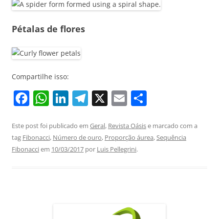
Pétalas de flores
Compartilhe isso:
F
W
Li
T
X
E
S
a
h
n
el
m
h
c
at
k
e
ai
ar
Este post foi publicado em
Geral
,
Revista Oásis
e marcado com a
tag
Fibonacci
,
Número de ouro
,
Proporção áurea
,
Sequência
e
s
e
gr
l
e
Fibonacci
em
10/03/2017
por
Luis Pellegrini
.
b
A
dI
a
o
p
n
m
o
p
k