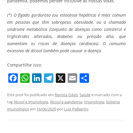
pandemia, podemos perder inclusive as nossas vidas.
(*) O fígado gorduroso (ou esteatose hepática) é mais comum
em pessoas que têm sobrepeso, obesidade, ou a chamada
síndrome metabólica (conjunto de doenças como colesterol e
triglicérides alterados, diabetes ou pressão alta, que
aumentam os riscos de doenças cardíacas). O consumo
excessivo de álcool também pode causar a doença.
Compartilhe isso:
F
W
Li
T
X
E
S
a
h
n
el
m
h
c
at
k
e
ai
ar
Este post foi publicado em
Revista Oásis
,
Saúde
e marcado com a
tag
Álcool e imunologia
,
Álcool e pandemia
,
Imunologia
,
Sistema
e
s
e
gr
l
e
imunológico
em
16/06/2020
por
Luis Pellegrini
.
b
A
dI
a
o
p
n
m