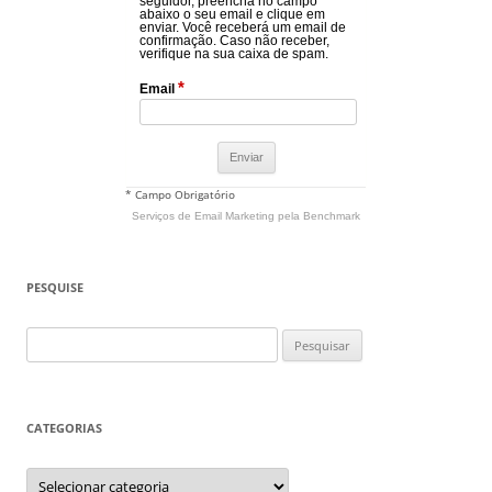
seguidor, preencha no campo
abaixo o seu email e clique em
enviar. Você receberá um email de
confirmação. Caso não receber,
verifique na sua caixa de spam.
*
Email
* Campo Obrigatório
Serviços de Email Marketing
pela Benchmark
PESQUISE
Pesquisar
por:
CATEGORIAS
Categorias