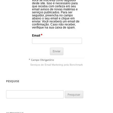
você se inscreva como seguidor
deste site. Isso é necessário para
que receba com certeza em seu
email avisos de novas matérias e
serviços publicados. Para ser
seguidor, preencha no campo
abaixo o seu email e clique em
enviar. Você receberá um email de
confirmação. Caso não receber,
verifique na sua caixa de spam.
*
Email
* Campo Obrigatório
Serviços de Email Marketing
pela Benchmark
PESQUISE
Pesquisar
por: