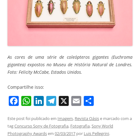
As cores de uma série de coleópteros gigantes (Euchroma
gigantea) expostos no Museu de História Natural de Londres.
Foto: Felicity McCabe, Estados Unidos.
Compartilhe isso:
F
W
Li
T
X
E
S
a
h
n
el
m
h
c
at
k
e
ai
ar
Este post foi publicado em
Imagem
,
Revista Oásis
e marcado com a
tag
Concurso Sony de Fotografia
,
Fotografia
,
Sony World
e
s
e
gr
l
e
Photography Awards
em
02/03/2017
por
Luis Pellegrini
.