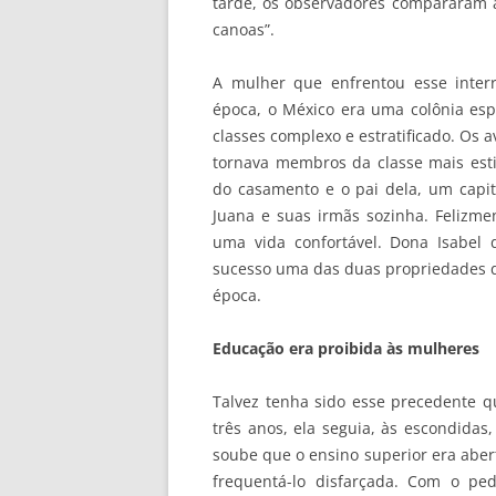
tarde, os observadores compararam 
canoas”.
A mulher que enfrentou esse inter
época, o México era uma colônia es
classes complexo e estratificado. Os
tornava membros da classe mais est
do casamento e o pai dela, um capitã
Juana e suas irmãs sozinha. Felizme
uma vida confortável. Dona Isabel
sucesso uma das duas propriedades do
época.
Educação era proibida às mulheres
Talvez tenha sido esse precedente qu
três anos, ela seguia, às escondidas
soube que o ensino superior era abe
frequentá-lo disfarçada. Com o pe