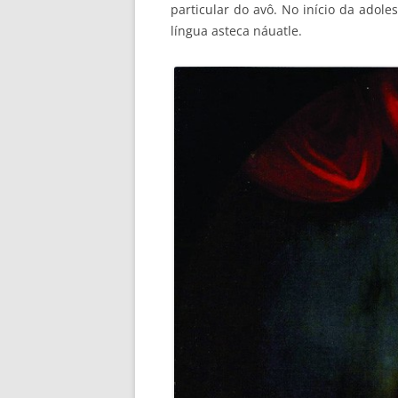
particular do avô. No início da adoles
língua asteca náuatle.