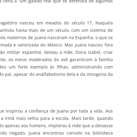
a cena a “um galeão real que se defendia de algumas
rogatório nasceu em meados do século 17. Naquela
panhola havia mais de um século, com um sistema de
 avós maternos de Juana nasceram na Espanha, o que os
imada e valorizada do México. Mas Juana nasceu fora
o militar espanhol, deixou a mãe, Dona Isabel, criar
nte, os meios moderados do avô garantiram à família
 deu um forte exemplo às filhas, administrando com
 pai, apesar do analfabetismo dela e da misoginia da
e inspirou a confiança de Juana por toda a vida. Aos
, a irmã mais velha para a escola. Mais tarde, quando
rto apenas aos homens, implorou à mãe que a deixasse
dido negado, Juana encontrou consolo na biblioteca