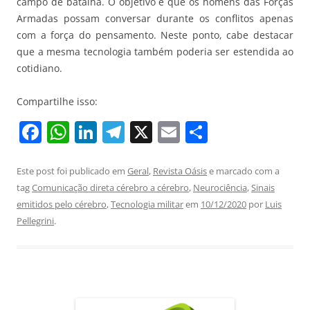
campo de batalha. O objetivo é que os homens das Forças
Armadas possam conversar durante os conflitos apenas
com a força do pensamento. Neste ponto, cabe destacar
que a mesma tecnologia também poderia ser estendida ao
cotidiano.
Compartilhe isso:
F
W
Li
T
X
E
S
a
h
n
el
m
h
c
at
k
e
ai
ar
Este post foi publicado em
Geral
,
Revista Oásis
e marcado com a
tag
Comunicação direta cérebro a cérebro
,
Neurociência
,
Sinais
e
s
e
gr
l
e
emitidos pelo cérebro
,
Tecnologia militar
em
10/12/2020
por
Luis
b
A
dI
a
Pellegrini
.
o
p
n
m
o
p
k