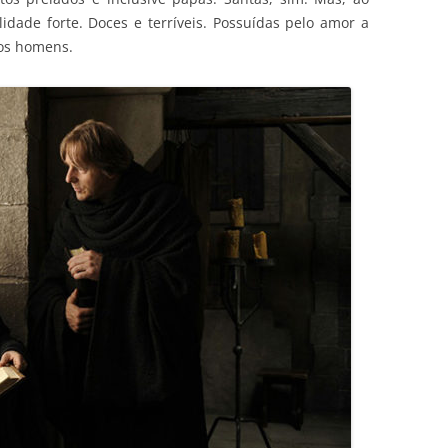
ade forte. Doces e terríveis. Possuídas pelo amor a
dos homens.