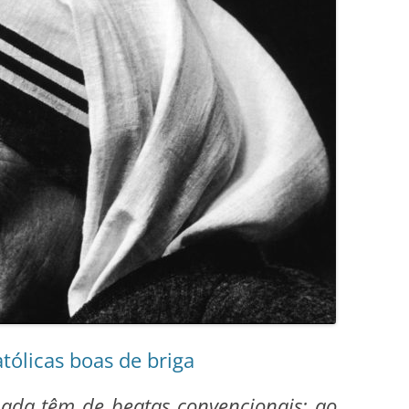
tólicas boas de briga
ada têm de beatas convencionais: ao