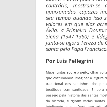
contrário, mostram-se a
apaixonadas, capazes inc
seu tempo quando isso se
valores em que elas acre
Ávila, a Primeira Doutor
Siena (1347-1380) e Ilde
junta-se agora Tereza de 
santa pelo Papa Francisco
Por Luis Pellegrini
Mãos juntas sobre o peito, olhar vol
que costumamos imaginar a figura das
tradicional dos santinhos, das pin
beatitude com santidade. Embora 
passeio pela história das santas mo
da história, surgiram várias santa
inteligente, elas enfrentaram reis, 