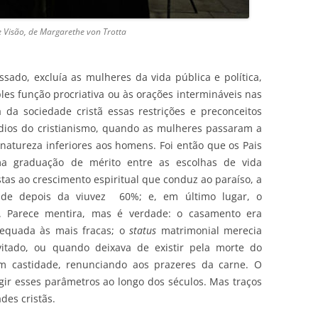
e Visão, de Margarethe von Trotta
ado, excluía as mulheres da vida pública e política,
ples função procriativa ou às orações intermináveis nas
 da sociedade cristã essas restrições e preconceitos
ios do cristianismo, quando as mulheres passaram a
 natureza inferiores aos homens. Foi então que os Pais
ma graduação de mérito entre as escolhas de vida
stas ao crescimento espiritual que conduz ao paraíso, a
idade depois da viuvez 60%; e, em último lugar, o
 Parece mentira, mas é verdade: o casamento era
equada às mais fracas; o
status
matrimonial merecia
itado, ou quando deixava de existir pela morte do
em castidade, renunciando aos prazeres da carne. O
gir esses parâmetros ao longo dos séculos. Mas traços
des cristãs.