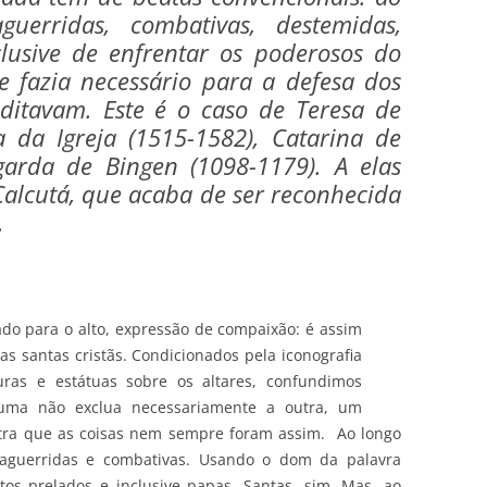
guerridas, combativas, destemidas,
lusive de enfrentar os poderosos do
 fazia necessário para a defesa dos
ditavam. Este é o caso de Teresa de
a da Igreja (1515-1582), Catarina de
garda de Bingen (1098-1179). A elas
Calcutá, que acaba de ser reconhecida
.
tado para o alto, expressão de compaixão: é assim
 santas cristãs. Condicionados pela iconografia
turas e estátuas sobre os altares, confundimos
uma não exclua necessariamente a outra, um
stra que as coisas nem sempre foram assim. Ao longo
s aguerridas e combativas. Usando o dom da palavra
altos prelados e inclusive papas. Santas, sim. Mas, ao