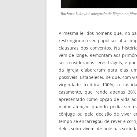
Barbara Sukova é Ildegarda de Bingen no film
A mesma lei dos homens que, no pass
restringindo o seu papel social à sim
clausuras dos conventos. Na história
vêm de longe. Remontam aos primórd
ser consideradas seres frágeis, e por
da Igreja elaboraram para elas u
possíveis. Estabeleceu-se que, com vi
virgindade frutifica 100%; a cast
casamento, que rende apenas 30%.
apresentado como opção de vida ad
maior atenção quando podia ser ev
cônjuge ou pela decisão de viver 
tempo se encarregou de rever e corri
deles sobrevivem até hoje nas socieda