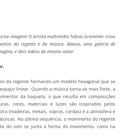
orna imagem! O artista multimídia Tobias Gremmler criou
entos do regente e da música. Abaixo, uma galeria de
magens, e dois vídeos do mesmo autor.
r.
ços do regente formando um modelo hexagonal que se
paço linear. Quando a música torna-se mais forte, a
ovimentos da baqueta, o que resulta em composições
uras, cores, materiais e luzes são inspirados pelos
tra (madeiras, metais, sopros, cordas) e a atmosfera e
clássicas. Na última sequência, o movimento do regente
lada do som se junta à forma do movimento, como na