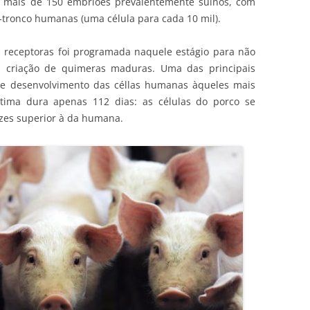
m mais de 150 embriões prevalentemente suínos, com
tronco humanas (uma célula para cada 10 mil).
s receptoras foi programada naquele estágio para não
da criação de quimeras maduras. Uma das principais
 de desenvolvimento das céllas humanas àqueles mais
ltima dura apenas 112 dias: as células do porco se
zes superior à da humana.