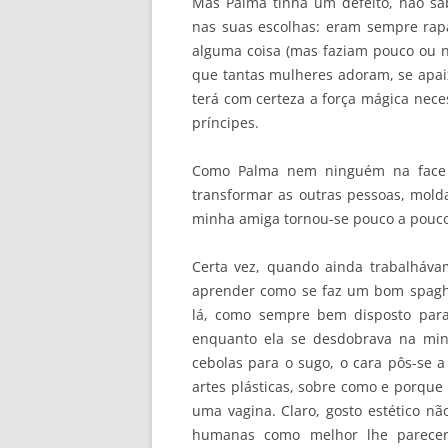
Mas Palma tinha um defeito, não s
nas suas escolhas: eram sempre rapa
alguma coisa (mas faziam pouco ou n
que tantas mulheres adoram, se apa
terá com certeza a força mágica nece
príncipes.
Como Palma nem ninguém na face 
transformar as outras pessoas, molda
minha amiga tornou-se pouco a pouco
Certa vez, quando ainda trabalháva
aprender como se faz um bom spaghe
lá, como sempre bem disposto para
enquanto ela se desdobrava na min
cebolas para o sugo, o cara pôs-se a 
artes plásticas, sobre como e porque
uma vagina. Claro, gosto estético nã
humanas como melhor lhe parecer