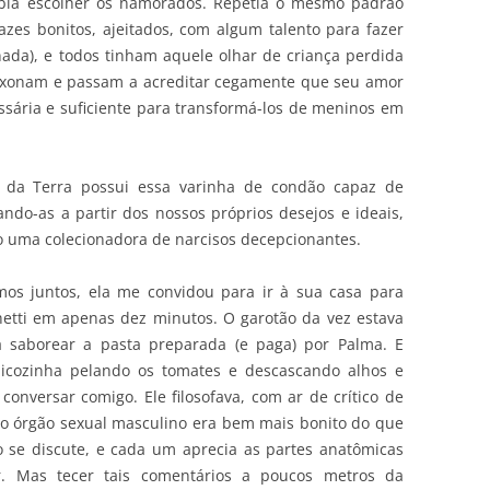
abia escolher os namorados. Repetia o mesmo padrão
zes bonitos, ajeitados, com algum talento para fazer
ada), e todos tinham aquele olhar de criança perdida
ixonam e passam a acreditar cegamente que seu amor
ssária e suficiente para transformá-los de meninos em
da Terra possui essa varinha de condão capaz de
ndo-as a partir dos nossos próprios desejos e ideais,
 uma colecionadora de narcisos decepcionantes.
mos juntos, ela me convidou para ir à sua casa para
tti em apenas dez minutos. O garotão da vez estava
 saborear a pasta preparada (e paga) por Palma. E
icozinha pelando os tomates e descascando alhos e
conversar comigo. Ele filosofava, com ar de crítico de
 o órgão sexual masculino era bem mais bonito do que
o se discute, e cada um aprecia as partes anatômicas
. Mas tecer tais comentários a poucos metros da