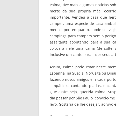
Palma, tive mais algumas notícias sob
morte da sua própria mãe, ocorr
importante. Vendeu a casa que her
camper, uma espécie de casa-ambul
menos por enquanto, pode-se viaja
campings para campers sem o perigo 
assaltante apontando para a sua c
colocara nele uma cama (de solteira
inclusive um canto para fazer seus a
Assim, Palma pode estar neste mome
Espanha, na Suécia, Noruega ou Dinam
fazendo novos amigos em cada porto
simpáticos, contando piadas, encan
Que assim seja, querida Palma. Suspe
dia passar por São Paulo, convide-me
levo. Gostaria de lhe desejar, ao vivo e