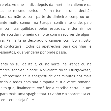
re ela. Ao que se diz, depois da morte do chileno e da
idas no mesmo período, Palma tomou uma decisão
dara da mãe e, com parte do dinheiro, comprou um
ante muito comum na Europa, continente onde, pelo
r com tranquilidade pelas estradas, e dormir nos
de acordar no meio da noite com o revolver de algum
ara. Palma teria decorado o camper com bom gosto,
) confortável, todos os apetrechos para cozinhar, e
rtesanatos, que venderia por onde passa.
nto no sul da Itália, ou no norte, na França ou na
arca, sabe-se lá onde. No volante do seu furgão-casa,
, oferecendo seus spaghetti de dez minutos aos mais
tando a todos com sua simpatia e sua verve romana.
ito que, finalmente, você fez a escolha certa. Se um
 para mais uma spaghettata. O vinho e a sobremesa eu
 em cores: Seja feliz!