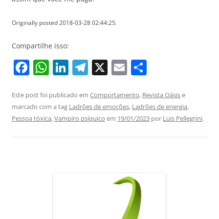
Originally posted 2018-03-28 02:44:25.
Compartilhe isso:
F
W
Li
T
X
E
S
a
h
n
el
m
h
c
at
k
e
ai
ar
Este post foi publicado em
Comportamento
,
Revista Oásis
e
marcado com a tag
Ladrões de emoções
,
Ladrões de energia
,
e
s
e
gr
l
e
Pessoa tóxica
,
Vampiro psíquico
em
19/01/2023
por
Luis Pellegrini
.
b
A
dI
a
o
p
n
m
o
p
k