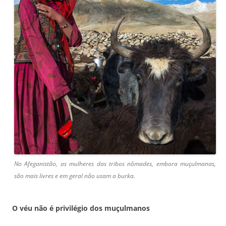
No Afeganistão, as mulheres das tribos nômades, embora muçulmanas,
são mais livres e em geral não usam a burka.
O véu não é privilégio dos muçulmanos