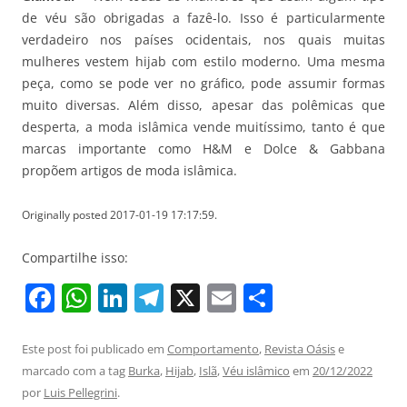
de véu são obrigadas a fazê-lo. Isso é particularmente
verdadeiro nos países ocidentais, nos quais muitas
mulheres vestem hijab com estilo moderno. Uma mesma
peça, como se pode ver no gráfico, pode assumir formas
muito diversas. Além disso, apesar das polêmicas que
desperta, a moda islâmica vende muitíssimo, tanto é que
marcas importante como H&M e Dolce & Gabbana
propõem artigos de moda islâmica.
Originally posted 2017-01-19 17:17:59.
Compartilhe isso:
F
W
Li
T
X
E
S
a
h
n
el
m
h
c
at
k
e
ai
ar
Este post foi publicado em
Comportamento
,
Revista Oásis
e
marcado com a tag
Burka
,
Hijab
,
Islã
,
Véu islâmico
em
20/12/2022
e
s
e
gr
l
e
por
Luis Pellegrini
.