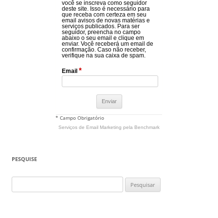
você se inscreva como seguidor
deste site. Isso é necessário para
que receba com certeza em seu
email avisos de novas matérias e
serviços publicados. Para ser
seguidor, preencha no campo
abaixo o seu email e clique em
enviar. Você receberá um email de
confirmação. Caso não receber,
verifique na sua caixa de spam.
*
Email
* Campo Obrigatório
Serviços de Email Marketing
pela Benchmark
PESQUISE
Pesquisar
por: