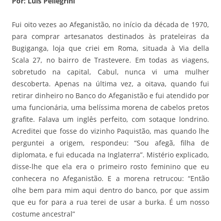
Por: Luis Pellegrini
Fui oito vezes ao Afeganistão, no início da década de 1970,
para comprar artesanatos destinados às prateleiras da
Bugiganga, loja que criei em Roma, situada à Via della
Scala 27, no bairro de Trastevere. Em todas as viagens,
sobretudo na capital, Cabul, nunca vi uma mulher
descoberta. Apenas na última vez, a oitava, quando fui
retirar dinheiro no Banco do Afeganistão e fui atendido por
uma funcionária, uma belíssima morena de cabelos pretos
grafite. Falava um inglês perfeito, com sotaque londrino.
Acreditei que fosse do vizinho Paquistão, mas quando lhe
perguntei a origem, respondeu: “Sou afegã, filha de
diplomata, e fui educada na Inglaterra”. Mistério explicado,
disse-lhe que ela era o primeiro rosto feminino que eu
conhecera no Afeganistão. E a morena retrucou: “Então
olhe bem para mim aqui dentro do banco, por que assim
que eu for para a rua terei de usar a burka. É um nosso
costume ancestral”