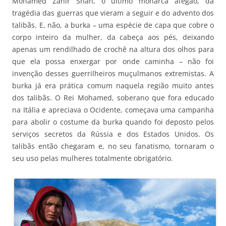
Mohamed Zahir Shah, o último monarca afegão, da
tragédia das guerras que vieram a seguir e do advento dos
talibãs. E, não, a burka – uma espécie de capa que cobre o
corpo inteiro da mulher, da cabeça aos pés, deixando
apenas um rendilhado de crochê na altura dos olhos para
que ela possa enxergar por onde caminha – não foi
invenção desses guerrilheiros muçulmanos extremistas. A
burka já era prática comum naquela região muito antes
dos talibãs. O Rei Mohamed, soberano que fora educado
na Itália e apreciava o Ocidente, começava uma campanha
para abolir o costume da burka quando foi deposto pelos
serviços secretos da Rússia e dos Estados Unidos. Os
talibãs então chegaram e, no seu fanatismo, tornaram o
seu uso pelas mulheres totalmente obrigatório.