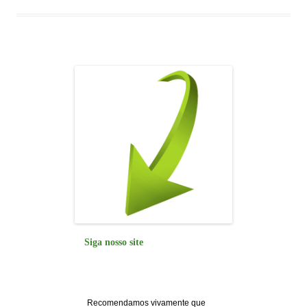
b
A
dI
a
o
p
n
m
o
p
k
Siga nosso site
Recomendamos vivamente que