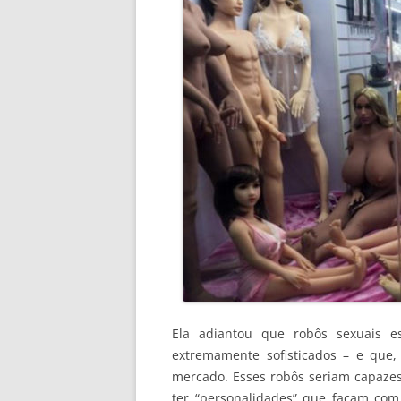
Ela adiantou que robôs sexuais e
extremamente sofisticados – e que
mercado. Esses robôs seriam capazes 
ter “personalidades” que façam com