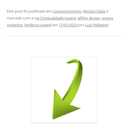
a
h
n
el
m
h
c
at
k
e
ai
ar
Este post foi publicado em
Comportamento
,
Revista Oásis
e
marcado com a tag
Criminalidade juvenil
,
Jeffrey Brown
,
Jovens
e
s
e
gr
l
e
violentos
,
Violência juvenil
em
17/01/2023
por
Luis Pellegrini
.
b
A
dI
a
o
p
n
m
o
p
k