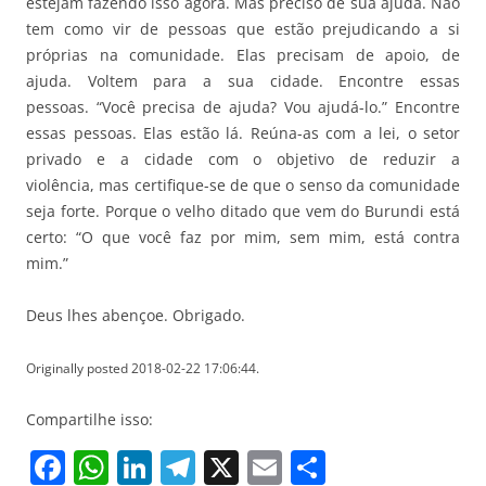
estejam fazendo isso agora. Mas preciso de sua ajuda. Não
tem como vir de pessoas que estão prejudicando a si
próprias na comunidade. Elas precisam de apoio, de
ajuda. Voltem para a sua cidade. Encontre essas
pessoas. “Você precisa de ajuda? Vou ajudá-lo.” Encontre
essas pessoas. Elas estão lá. Reúna-as com a lei, o setor
privado e a cidade com o objetivo de reduzir a
violência, mas certifique-se de que o senso da comunidade
seja forte. Porque o velho ditado que vem do Burundi está
certo: “O que você faz por mim, sem mim, está contra
mim.”
Deus lhes abençoe. Obrigado.
Originally posted 2018-02-22 17:06:44.
Compartilhe isso:
F
W
Li
T
X
E
S