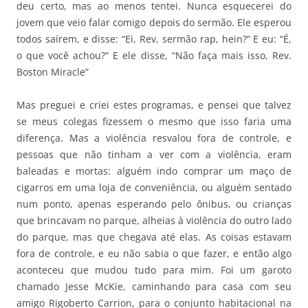
deu certo, mas ao menos tentei. Nunca esquecerei do
jovem que veio falar comigo depois do sermão. Ele esperou
todos saírem, e disse: “Ei, Rev, sermão rap, hein?” E eu: “É,
o que você achou?” E ele disse, “Não faça mais isso, Rev.
Boston Miracle”
Mas preguei e criei estes programas, e pensei que talvez
se meus colegas fizessem o mesmo que isso faria uma
diferença. Mas a violência resvalou fora de controle, e
pessoas que não tinham a ver com a violência, eram
baleadas e mortas: alguém indo comprar um maço de
cigarros em uma loja de conveniência, ou alguém sentado
num ponto, apenas esperando pelo ônibus, ou crianças
que brincavam no parque, alheias à violência do outro lado
do parque, mas que chegava até elas. As coisas estavam
fora de controle, e eu não sabia o que fazer, e então algo
aconteceu que mudou tudo para mim. Foi um garoto
chamado Jesse McKie, caminhando para casa com seu
amigo Rigoberto Carrion, para o conjunto habitacional na