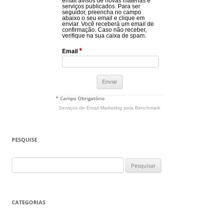
email avisos de novas matérias e
serviços publicados. Para ser
seguidor, preencha no campo
abaixo o seu email e clique em
enviar. Você receberá um email de
confirmação. Caso não receber,
verifique na sua caixa de spam.
*
Email
* Campo Obrigatório
Serviços de Email Marketing
pela Benchmark
PESQUISE
Pesquisar
por:
CATEGORIAS