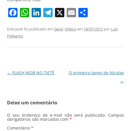
F
W
Li
T
X
E
S
a
h
n
el
m
h
c
at
k
e
ai
ar
Este post foi publicado em
Geral
,
Vídeos
em
18/07/2012
por
Luis
Pellegrini
.
e
s
e
gr
l
e
b
A
dI
a
o
p
n
m
o
p
Navegação
←
FLASH MOB NO TIETÊ
O primeiro tango de Nicolas
k
de
→
posts
Deixe um comentário
O seu endereço de e-mail não será publicado.
Campos
obrigatórios são marcados com
*
Comentário
*