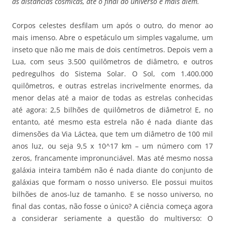
as distâncias cósmicas, até o final do universo e mais além.
Corpos celestes desfilam um após o outro, do menor ao
mais imenso. Abre o espetáculo um simples vagalume, um
inseto que não me mais de dois centímetros. Depois vem a
Lua, com seus 3.500 quilômetros de diâmetro, e outros
pedregulhos do Sistema Solar. O Sol, com 1.400.000
quilômetros, e outras estrelas incrivelmente enormes, da
menor delas até a maior de todas as estrelas conhecidas
até agora: 2,5 bilhões de quilômetros de diâmetro! E, no
entanto, até mesmo esta estrela não é nada diante das
dimensões da Via Láctea, que tem um diâmetro de 100 mil
anos luz, ou seja 9,5 x 10^17 km – um número com 17
zeros, francamente impronunciável. Mas até mesmo nossa
galáxia inteira também não é nada diante do conjunto de
galáxias que formam o nosso universo. Ele possui muitos
bilhões de anos-luz de tamanho. E se nosso universo, no
final das contas, não fosse o único? A ciência começa agora
a considerar seriamente a questão do multiverso: O