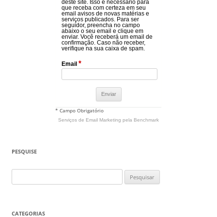
deste site. Isso é necessário para
que receba com certeza em seu
email avisos de novas matérias e
serviços publicados. Para ser
seguidor, preencha no campo
abaixo o seu email e clique em
enviar. Você receberá um email de
confirmação. Caso não receber,
verifique na sua caixa de spam.
*
Email
* Campo Obrigatório
Serviços de Email Marketing
pela Benchmark
PESQUISE
Pesquisar
por:
CATEGORIAS