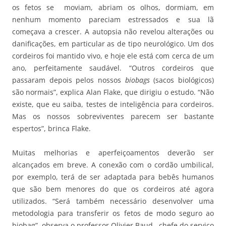
os fetos se moviam, abriam os olhos, dormiam, em
nenhum momento pareciam estressados e sua lã
começava a crescer. A autopsia não revelou alterações ou
danificações, em particular as de tipo neurológico. Um dos
cordeiros foi mantido vivo, e hoje ele está com cerca de um
ano, perfeitamente saudável. “Outros cordeiros que
passaram depois pelos nossos
biobags
(sacos biológicos)
são normais”, explica Alan Flake, que dirigiu o estudo. “Não
existe, que eu saiba, testes de inteligência para cordeiros.
Mas os nossos sobreviventes parecem ser bastante
espertos”, brinca Flake.
Muitas melhorias e aperfeiçoamentos deverão ser
alcançados em breve. A conexão com o cordão umbilical,
por exemplo, terá de ser adaptada para bebês humanos
que são bem menores do que os cordeiros até agora
utilizados. “Será também necessário desenvolver uma
metodologia para transferir os fetos de modo seguro ao
biobag”, observa o professor Olivier Baud, chefe do serviço