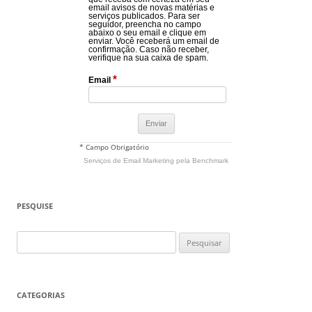
email avisos de novas matérias e
serviços publicados. Para ser
seguidor, preencha no campo
abaixo o seu email e clique em
enviar. Você receberá um email de
confirmação. Caso não receber,
verifique na sua caixa de spam.
*
Email
* Campo Obrigatório
Serviços de Email Marketing
pela Benchmark
PESQUISE
Pesquisar
por:
CATEGORIAS