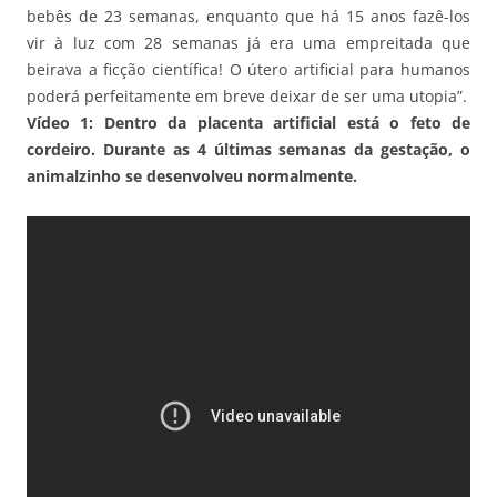
bebês de 23 semanas, enquanto que há 15 anos fazê-los
vir à luz com 28 semanas já era uma empreitada que
beirava a ficção científica! O útero artificial para humanos
poderá perfeitamente em breve deixar de ser uma utopia”.
Vídeo 1: Dentro da placenta artificial está o feto de
cordeiro. Durante as 4 últimas semanas da gestação, o
animalzinho se desenvolveu normalmente.