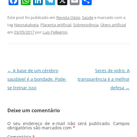
F
W
Li
T
X
E
S
a
h
n
el
m
h
c
at
k
e
ai
ar
Este post foi publicado em
Revista Oásis
,
Saúde
e marcado com a
tag
Neonatalogia
,
Placenta artificial
,
Sobrevivência
,
Útero artificial
e
s
e
gr
l
e
em
03/05/2017
por
Luis Pellegrini
.
b
A
dI
a
o
p
n
m
o
p
k
Navegação
←
A base de um cérebro
Seres de vidro. A
de
saudável é a bondade. Pode-
transparência é a melhor
posts
se treinar isso
defesa
→
Deixe um comentário
O seu endereço de e-mail não será publicado.
Campos
obrigatórios são marcados com
*
Comentário
*