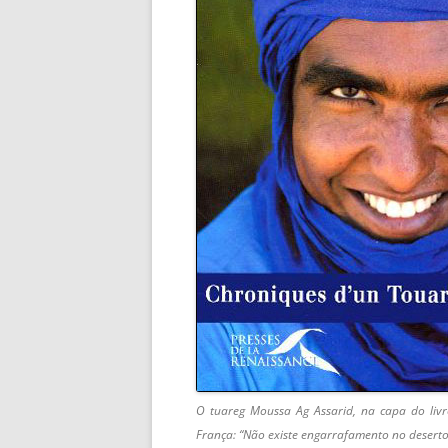
O tuareg Moussa Ag Assarid, na capa do livr
França: “Não existe engarrafamento no deserto