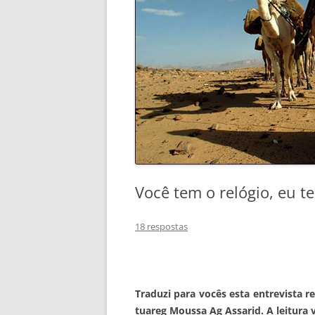
Você tem o relógio, eu 
18 respostas
Traduzi para vocês esta entrevista r
tuareg Moussa Ag Assarid. A leitura