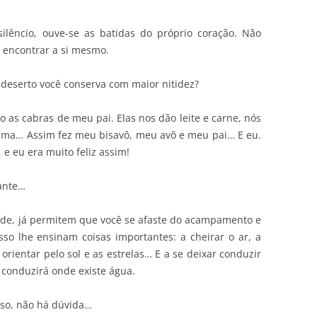
ilêncio, ouve-se as batidas do próprio coração. Não
 encontrar a si mesmo.
 deserto você conserva com maior nitidez?
o as cabras de meu pai. Elas nos dão leite e carne, nós
ama… Assim fez meu bisavô, meu avô e meu pai… E eu.
e eu era muito feliz assim!
lante…
dade, já permitem que você se afaste do acampamento e
so lhe ensinam coisas importantes: a cheirar o ar, a
e orientar pelo sol e as estrelas… E a se deixar conduzir
e conduzirá onde existe água.
oso, não há dúvida…