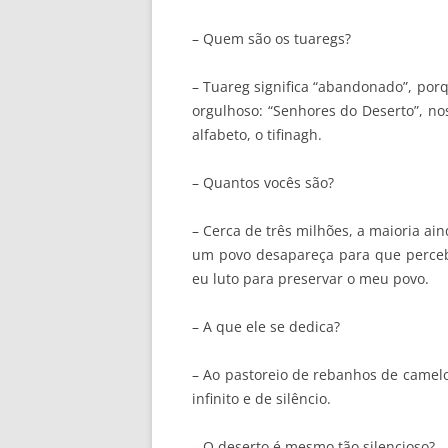
– Quem são os tuaregs?
– Tuareg significa “abandonado”, po
orgulhoso: “Senhores do Deserto”, no
alfabeto, o tifinagh.
– Quantos vocês são?
– Cerca de três milhões, a maioria a
um povo desapareça para que perceba
eu luto para preservar o meu povo.
– A que ele se dedica?
– Ao pastoreio de rebanhos de camelos
infinito e de silêncio.
– O deserto é mesmo tão silencioso?