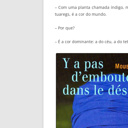
– Com uma planta chamada índigo, mi
tuaregs, é a cor do mundo.
– Por que?
– É a cor dominante: a do céu, a do te