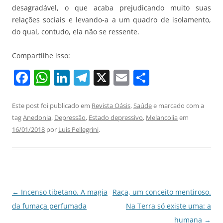
desagradável, o que acaba prejudicando muito suas
relações sociais e levando-a a um quadro de isolamento,
do qual, contudo, ela não se ressente.
Compartilhe isso:
F
W
Li
T
X
E
S
a
h
n
el
m
h
c
at
k
e
ai
ar
Este post foi publicado em
Revista Oásis
,
Saúde
e marcado com a
tag
Anedonia
,
Depressão
,
Estado depressivo
,
Melancolia
em
e
s
e
gr
l
e
16/01/2018
por
Luis Pellegrini
.
b
A
dI
a
o
p
n
m
o
p
k
Navegação
←
Incenso tibetano. A magia
Raça, um conceito mentiroso.
de
da fumaça perfumada
Na Terra só existe uma: a
posts
humana
→