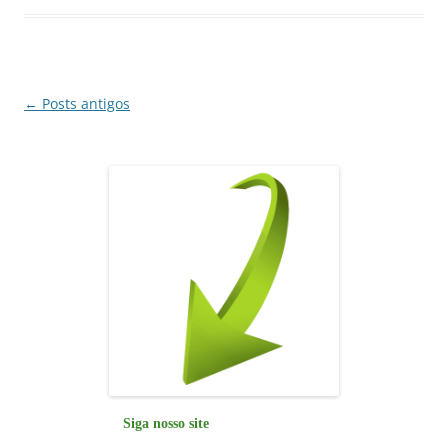
o
p
n
m
o
p
k
Navegação
←
Posts antigos
de
posts
Siga nosso site