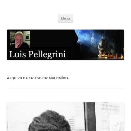
Pular
para
Luis Pellegrini
o
conteúdo
Menu
ARQUIVO DA CATEGORIA:
MULTIMÍDIA