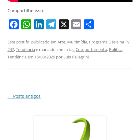
Compartilhe isso:
F
W
Li
T
X
E
S
a
h
n
el
m
h
c
at
k
e
ai
ar
Este post foi publicado em
Arte
,
Multimídia
,
Programa Oásis na TV
247
,
Tendência
e marcado com a tag
Comportamento
,
Política
,
e
s
e
gr
l
e
Tendência
em
15/03/2026
por
Luis Pellegrini
.
b
A
dI
a
o
p
n
m
o
p
k
Navegação
←
Posts antigos
de
posts