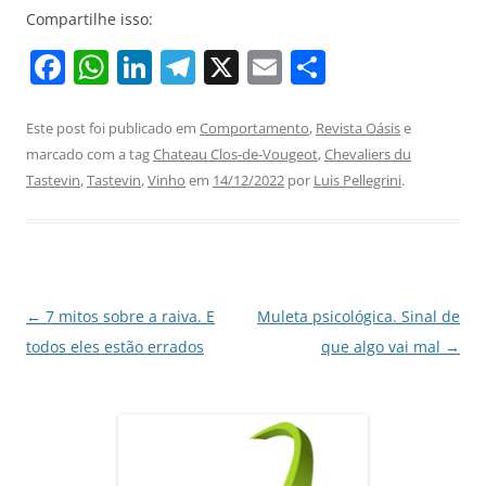
Compartilhe isso:
F
W
Li
T
X
E
S
a
h
n
el
m
h
c
at
k
e
ai
ar
Este post foi publicado em
Comportamento
,
Revista Oásis
e
marcado com a tag
Chateau Clos-de-Vougeot
,
Chevaliers du
e
s
e
gr
l
e
Tastevin
,
Tastevin
,
Vinho
em
14/12/2022
por
Luis Pellegrini
.
b
A
dI
a
o
p
n
m
o
p
k
Navegação
←
7 mitos sobre a raiva. E
Muleta psicológica. Sinal de
de
todos eles estão errados
que algo vai mal
→
posts