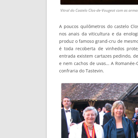
Vitral do Castelo Clos-de-Vougeot com as armas
A poucos quilômetros do castelo Cl
nos anais da viticultura e da enolo
produz o famoso grand-cru de mesmo n
é toda recoberta de vinhedos prot
entrada existem cartazes pedindo, d
e nem cachos de uvas… A Romanée-C
confraria do Tastevin.