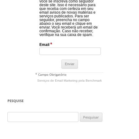
você se inscreva como seguidor
deste site. Isso é necessário para
que receba com certeza em seu
email avisos de novas matérias e
serviços publicados. Para ser
seguidor, preencha no campo
abaixo o seu email e clique em
enviar. Você receberá um email de
confirmação. Caso não receber,
verifique na sua caixa de spam.
*
Email
* Campo Obrigatório
Serviços de Email Marketing
pela Benchmark
PESQUISE
Pesquisar
por: