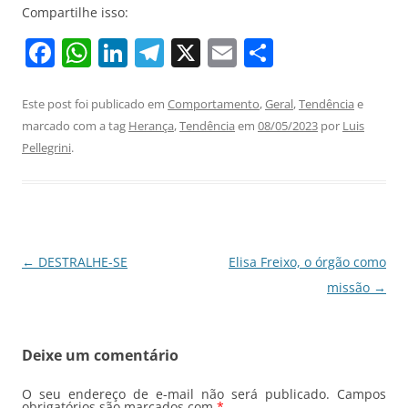
Compartilhe isso:
F
W
Li
T
X
E
S
a
h
n
el
m
h
c
at
k
e
ai
ar
Este post foi publicado em
Comportamento
,
Geral
,
Tendência
e
marcado com a tag
Herança
,
Tendência
em
08/05/2023
por
Luis
e
s
e
gr
l
e
Pellegrini
.
b
A
dI
a
o
p
n
m
o
p
k
Navegação
←
DESTRALHE-SE
Elisa Freixo, o órgão como
de
missão
→
posts
Deixe um comentário
O seu endereço de e-mail não será publicado.
Campos
obrigatórios são marcados com
*