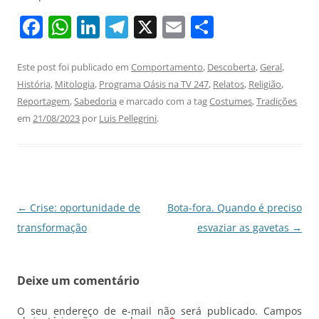
F
W
Li
T
X
E
S
a
h
n
el
m
h
c
at
k
e
ai
ar
Este post foi publicado em
Comportamento
,
Descoberta
,
Geral
,
História
,
Mitologia
,
Programa Oásis na TV 247
,
Relatos
,
Religião
,
e
s
e
gr
l
e
Reportagem
,
Sabedoria
e marcado com a tag
Costumes
,
Tradições
b
A
dI
a
em
21/08/2023
por
Luis Pellegrini
.
o
p
n
m
o
p
k
Navegação
←
Crise: oportunidade de
Bota-fora. Quando é preciso
de
transformação
esvaziar as gavetas
→
posts
Deixe um comentário
O seu endereço de e-mail não será publicado.
Campos