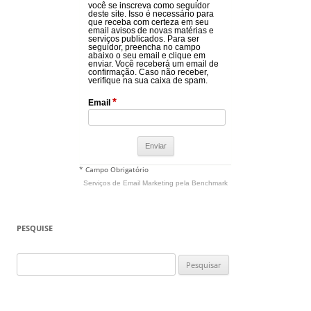
você se inscreva como seguidor
deste site. Isso é necessário para
que receba com certeza em seu
email avisos de novas matérias e
serviços publicados. Para ser
seguidor, preencha no campo
abaixo o seu email e clique em
enviar. Você receberá um email de
confirmação. Caso não receber,
verifique na sua caixa de spam.
*
Email
* Campo Obrigatório
Serviços de Email Marketing
pela Benchmark
PESQUISE
Pesquisar
por: