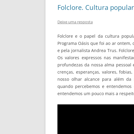
Folclore. Cultura popular
Deixe uma resposta
Folclore e o papel da cultura popu
Programa Oásis que foi ao ar ontem, 
e pela jornalista Andrea Trus. Folclo
Os valores expressos nas manifestaç
profundezas da nossa alma pessoal e 
crenças, esperanças, valores, fobias,
nosso olhar alcance para além da s
quando percebemos e entendemos o 
entendemos um pouco mais a respeit