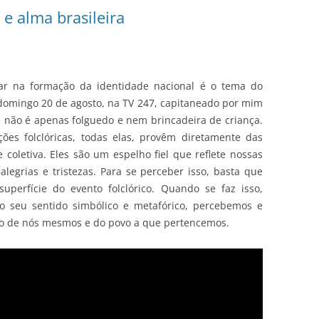
 e alma brasileira
lar na formação da identidade nacional é o tema do
domingo 20 de agosto, na TV 247, capitaneado por mim
re não é apenas folguedo e nem brincadeira de criança.
ões folclóricas, todas elas, provêm diretamente das
coletiva. Eles são um espelho fiel que reflete nossas
 alegrias e tristezas. Para se perceber isso, basta que
uperfície do evento folclórico. Quando se faz isso,
seu sentido simbólico e metafórico, percebemos e
o de nós mesmos e do povo a que pertencemos.