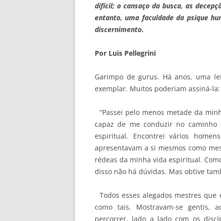
difícil; o cansaço da busca, as decep
entanto, uma faculdade da psique hum
discernimento
.
Por Luis Pellegrini
Garimpo de gurus. Há anos, uma lei
exemplar. Muitos poderiam assiná-la:
“Passei pelo menos metade da min
capaz de me conduzir no caminho 
espiritual. Encontrei vários home
apresentavam a si mesmos como mestr
rédeas da minha vida espiritual. Com
disso não há dúvidas. Mas obtive t
Todos esses alegados mestres que en
como tais. Mostravam-se gentis, a
percorrer, lado a lado com os discíp