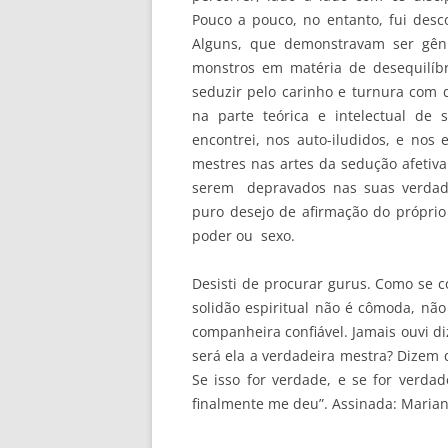
Pouco a pouco, no entanto, fui des
Alguns, que demonstravam ser gênio
monstros em matéria de desequilíbri
seduzir pelo carinho e turnura com
na parte teórica e intelectual de
encontrei, nos auto-iludidos, e nos 
mestres nas artes da sedução afetiv
serem depravados nas suas verdade
puro desejo de afirmação do próprio 
poder ou sexo.
Desisti de procurar gurus. Como se
solidão espiritual não é cômoda, não
companheira confiável. Jamais ouvi d
será ela a verdadeira mestra? Dizem 
Se isso for verdade, e se for verda
finalmente me deu”. Assinada: Mariana