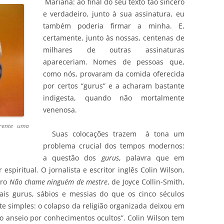
Mariana: ao final do seu texto tão sincero
e verdadeiro, junto à sua assinatura, eu
também poderia firmar a minha. E,
certamente, junto às nossas, centenas de
milhares de outras assinaturas
apareceriam. Nomes de pessoas que,
como nós, provaram da comida oferecida
por certos “gurus” e a acharam bastante
indigesta, quando não mortalmente
venenosa.
rente uma
Suas colocações trazem à tona um
problema crucial dos tempos modernos:
a questão dos
gurus
, palavra que em
 espiritual. O jornalista e escritor inglês Colin Wilson,
vro
Não chame ninguém de mestre
, de Joyce Collin-Smith,
ais gurus, sábios e messias do que os cinco séculos
te simples: o colapso da religião organizada deixou em
 o anseio por conhecimentos ocultos”. Colin Wilson tem