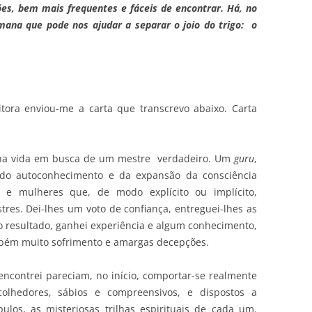
ções, bem mais frequentes e fáceis de encontrar. Há, no
ana que pode nos ajudar a separar o joio do trigo: o
tora enviou-me a carta que transcrevo abaixo. Carta
ha vida em busca de um mestre verdadeiro. Um
guru
,
do autoconhecimento e da expansão da consciência
ns e mulheres que, de modo explícito ou implícito,
es. Dei-lhes um voto de confiança, entreguei-lhes as
o resultado, ganhei experiência e algum conhecimento,
ambém muito sofrimento e amargas decepções.
contrei pareciam, no início, comportar-se realmente
colhedores, sábios e compreensivos, e dispostos a
ulos, as misteriosas trilhas espirituais de cada um.