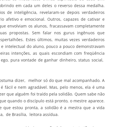
cobrindo em cada um deles o reverso dessa medalha.
s de inteligência, revelaram-se depois verdadeiros
o afetivo e emocional. Outros, capazes de cativar e
 que envolviam os alunos, fracassavam completamente
 suas propostas. Sem falar nos gurus ingênuos que
espertalhões. Estes últimos, muitas vezes verdadeiros
a e intelectual do aluno, pouco a pouco demonstravam
iras intenções, as quais escondiam com freqüência
ego, pura vontade de ganhar dinheiro, status social,
 costuma dizer, melhor só do que mal acompanhado. A
 é fácil e nem agradável. Mas, pelo menos, ela é uma
izer que alguém foi traído pela solidão. Quem sabe não
que quando o discípulo está pronto, o mestre aparece.
de que estou pronta, a solidão é a mestra que a vida
, de Brasília, leitora assídua.