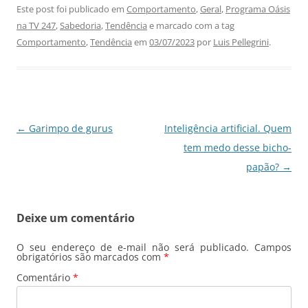
c
at
k
e
ai
ar
Este post foi publicado em
Comportamento
,
Geral
,
Programa Oásis
na TV 247
,
Sabedoria
,
Tendência
e marcado com a tag
e
s
e
gr
l
e
Comportamento
,
Tendência
em
03/07/2023
por
Luis Pellegrini
.
b
A
dI
a
o
p
n
m
o
p
k
Navegação
←
Garimpo de gurus
Inteligência artificial. Quem
de
tem medo desse bicho-
posts
papão?
→
Deixe um comentário
O seu endereço de e-mail não será publicado.
Campos
obrigatórios são marcados com
*
Comentário
*