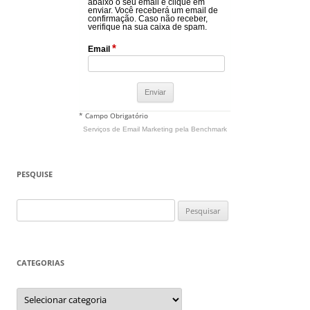
abaixo o seu email e clique em
enviar. Você receberá um email de
confirmação. Caso não receber,
verifique na sua caixa de spam.
*
Email
* Campo Obrigatório
Serviços de Email Marketing
pela Benchmark
PESQUISE
Pesquisar
por:
CATEGORIAS
Categorias