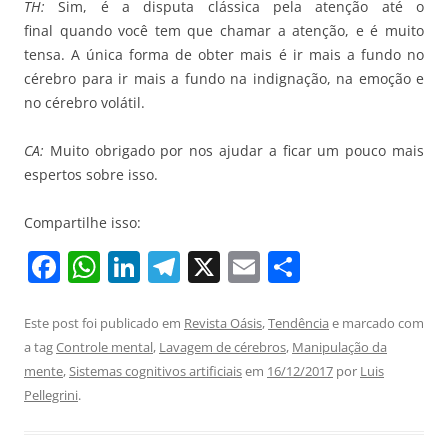
TH:
Sim, é a disputa clássica pela atenção até o
final quando você tem que chamar a atenção, e é muito
tensa. A única forma de obter mais é ir mais a fundo no
cérebro para ir mais a fundo na indignação, na emoção e
no cérebro volátil.
CA:
Muito obrigado por nos ajudar a ficar um pouco mais
espertos sobre isso.
Compartilhe isso:
F
W
Li
T
X
E
S
a
h
n
el
m
h
c
at
k
e
ai
ar
Este post foi publicado em
Revista Oásis
,
Tendência
e marcado com
a tag
Controle mental
,
Lavagem de cérebros
,
Manipulação da
e
s
e
gr
l
e
mente
,
Sistemas cognitivos artificiais
em
16/12/2017
por
Luis
b
A
dI
a
Pellegrini
.
o
p
n
m