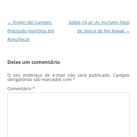
o
p
k
Navegação
←
Virgen del Carmen.
Soltos no ar. As incríveis fotos
de
Procissão marítima em
de dança de Niv Novak
→
posts
Almuñecar
Deixe um comentário
O seu endereço de e-mail não será publicado.
Campos
obrigatórios são marcados com
*
Comentário
*