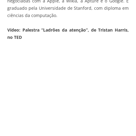
negociadas com a Apple, a Wikia, a Apture e o Google. É
graduado pela Universidade de Stanford, com diploma em
ciências da computação.
Vídeo: Palestra “Ladrões da atenção”, de Tristan Harris,
no TED