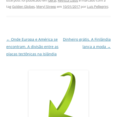
c
at
k
e
ai
ar
Este post foi publicado em
Geral
,
Revista Oásis
e marcado com a
tag
Golden Globes
,
Meryl Streep
em
10/01/2017
por
Luis Pellegrini
.
e
s
e
gr
l
e
b
A
dI
a
o
p
n
m
o
p
Navegação
←
Onde Europa e América se
Dinheiro grátis. A Finlândia
k
de
encontram. A divisão entre as
lança a moda
→
posts
placas tectônicas na Islândia