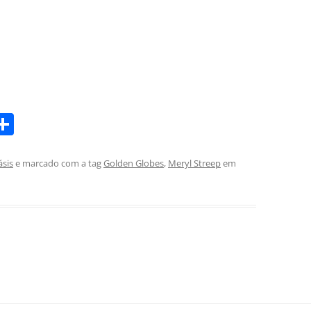
S
m
h
i
ar
ásis
e marcado com a tag
Golden Globes
,
Meryl Streep
em
e