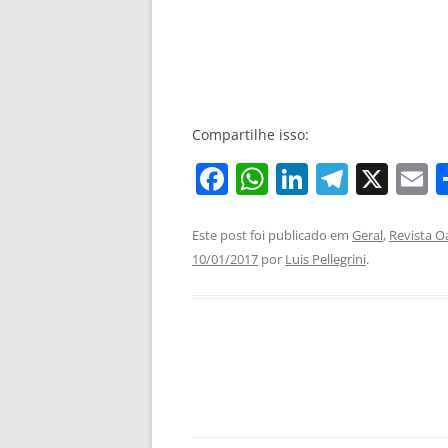
Compartilhe isso:
F
W
Li
T
X
E
a
h
n
el
c
at
k
e
a
Este post foi publicado em
Geral
,
Revista O
10/01/2017
por
Luis Pellegrini
.
e
s
e
gr
l
b
A
dI
a
o
p
n
m
o
p
k