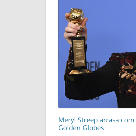
Meryl Streep arrasa com 
Golden Globes