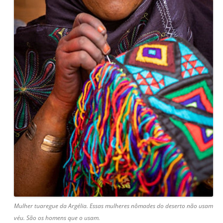
Mulher tuaregue da Argélia. Essas mulheres nômades do deserto não usam
véu. São os homens que o usam.