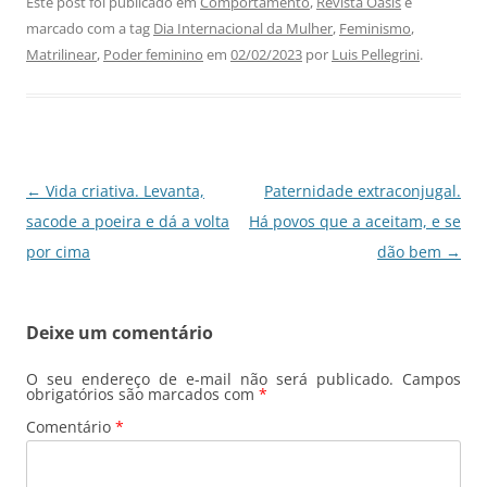
c
at
k
e
ai
ar
Este post foi publicado em
Comportamento
,
Revista Oásis
e
marcado com a tag
Dia Internacional da Mulher
,
Feminismo
,
e
s
e
gr
l
e
Matrilinear
,
Poder feminino
em
02/02/2023
por
Luis Pellegrini
.
b
A
dI
a
o
p
n
m
o
p
k
Navegação
←
Vida criativa. Levanta,
Paternidade extraconjugal.
de
sacode a poeira e dá a volta
Há povos que a aceitam, e se
posts
por cima
dão bem
→
Deixe um comentário
O seu endereço de e-mail não será publicado.
Campos
obrigatórios são marcados com
*
Comentário
*