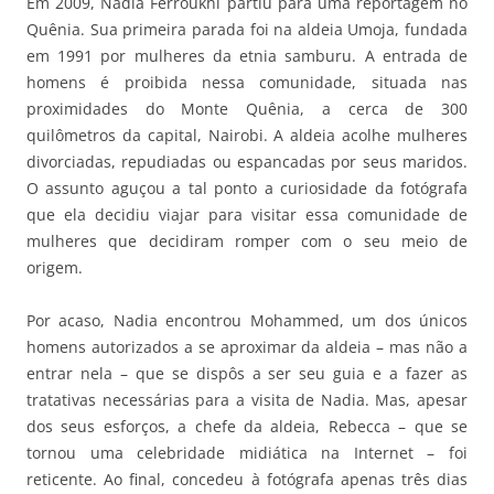
Em 2009, Nadia Ferroukhi partiu para uma reportagem no
Quênia. Sua primeira parada foi na aldeia Umoja, fundada
em 1991 por mulheres da etnia samburu. A entrada de
homens é proibida nessa comunidade, situada nas
proximidades do Monte Quênia, a cerca de 300
quilômetros da capital, Nairobi. A aldeia acolhe mulheres
divorciadas, repudiadas ou espancadas por seus maridos.
O assunto aguçou a tal ponto a curiosidade da fotógrafa
que ela decidiu viajar para visitar essa comunidade de
mulheres que decidiram romper com o seu meio de
origem.
Por acaso, Nadia encontrou Mohammed, um dos únicos
homens autorizados a se aproximar da aldeia – mas não a
entrar nela – que se dispôs a ser seu guia e a fazer as
tratativas necessárias para a visita de Nadia. Mas, apesar
dos seus esforços, a chefe da aldeia, Rebecca – que se
tornou uma celebridade midiática na Internet – foi
reticente. Ao final, concedeu à fotógrafa apenas três dias