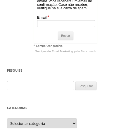
enviar. Você receberá um email de
confirmação. Caso não receber,
verifique na sua caixa de spam.
*
Email
* Campo Obrigatório
Serviços de Email Marketing
pela Benchmark
PESQUISE
Pesquisar
por:
CATEGORIAS
Categorias