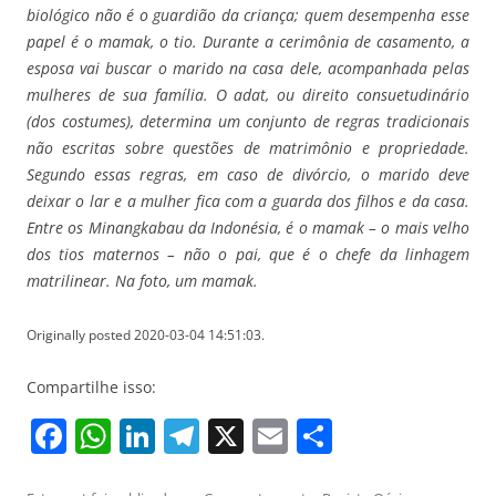
biológico não é o guardião da criança; quem desempenha esse
papel é o mamak, o tio. Durante a cerimônia de casamento, a
esposa vai buscar o marido na casa dele, acompanhada pelas
mulheres de sua família. O adat, ou direito consuetudinário
(dos costumes), determina um conjunto de regras tradicionais
não escritas sobre questões de matrimônio e propriedade.
Segundo essas regras, em caso de divórcio, o marido deve
deixar o lar e a mulher fica com a guarda dos filhos e da casa.
Entre os Minangkabau da Indonésia, é o mamak – o mais velho
dos tios maternos – não o pai, que é o chefe da linhagem
matrilinear. Na foto, um mamak.
Originally posted 2020-03-04 14:51:03.
Compartilhe isso:
F
W
Li
T
X
E
S
a
h
n
el
m
h